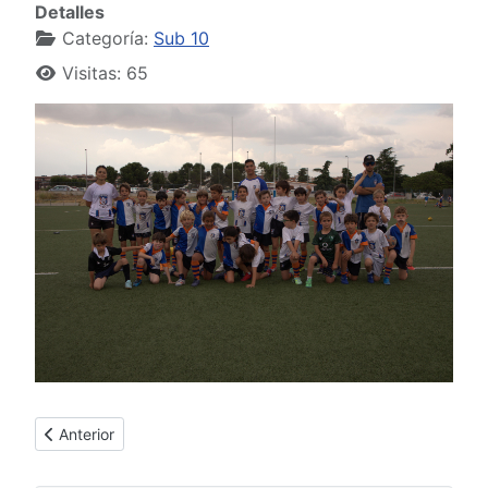
Detalles
Categoría:
Sub 10
Visitas: 65
Artículo anterior: Sub 10 Azul
Anterior